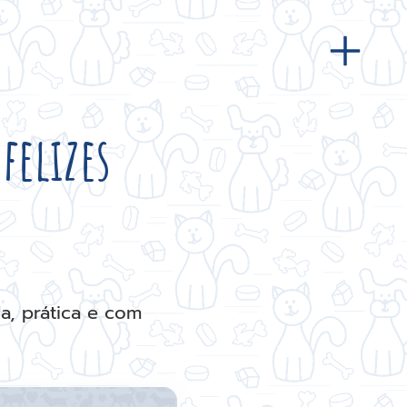
felizes
a, prática e com