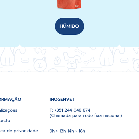
HÚMIDO
ORMAÇÃO
INOGENVET
lizações
T:
+351 244 048 874
(Chamada para rede fixa nacional)
tacto
tica de privacidade
9h › 13h 14h › 18h