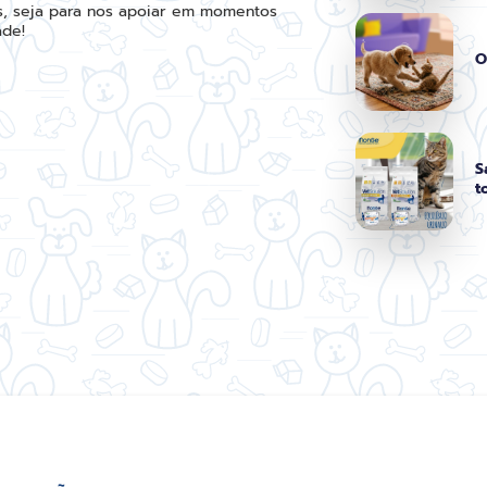
, seja para nos apoiar em momentos
ade!
O
S
t