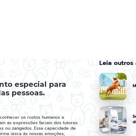
Leia outros 
nto especial para
M
das pessoas.
S
econhecer os rostos humanos e
d
m as expressões faciais dos tutores
tes ou zangados. Essa capacidade de
orma única às nossas emoções,