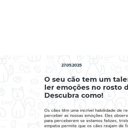
27.05.2025
O seu cão tem um tale
ler emoções no rosto 
Descubra como!
Os cães têm uma incrível habilidade de r
perceber as nossas emoções. Eles observa
para perceberem se estamos felizes, tris
empatia permite que os cães reajam de f