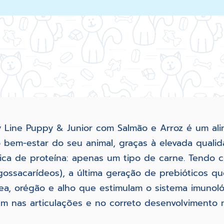
y Line Puppy & Junior com Salmão e Arroz é um al
o bem-estar do seu animal, graças à elevada quali
nica de proteína: apenas um tipo de carne. Tendo c
ossacarídeos), a última geração de prebióticos qu
ea, orégão e alho que estimulam o sistema imunoló
am nas articulações e no correto desenvolvimento 