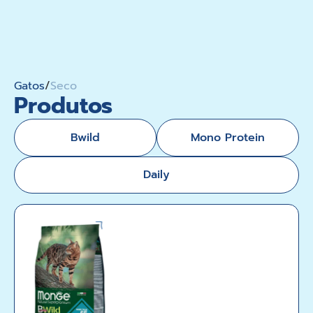
Gatos
/
Seco
Produtos
Bwild
Mono Protein
Daily